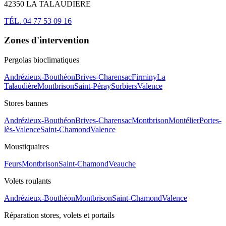
42350 LA TALAUDIÈRE
TÉL. 04 77 53 09 16
Zones d'intervention
Pergolas bioclimatiques
Andrézieux-Bouthéon
Brives-Charensac
Firminy
La
Talaudière
Montbrison
Saint-Péray
Sorbiers
Valence
Stores bannes
Andrézieux-Bouthéon
Brives-Charensac
Montbrison
Montélier
Portes-
lès-Valence
Saint-Chamond
Valence
Moustiquaires
Feurs
Montbrison
Saint-Chamond
Veauche
Volets roulants
Andrézieux-Bouthéon
Montbrison
Saint-Chamond
Valence
Réparation stores, volets et portails